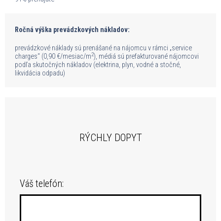
Ročná výška prevádzkových nákladov:
prevádzkové náklady sú prenášané na nájomcu v rámci „service
2
charges“ (0,90 €/mesiac/m
), médiá sú prefakturované nájomcovi
podľa skutočných nákladov (elektrina, plyn, vodné a stočné,
likvidácia odpadu)
RÝCHLY DOPYT
Váš telefón: